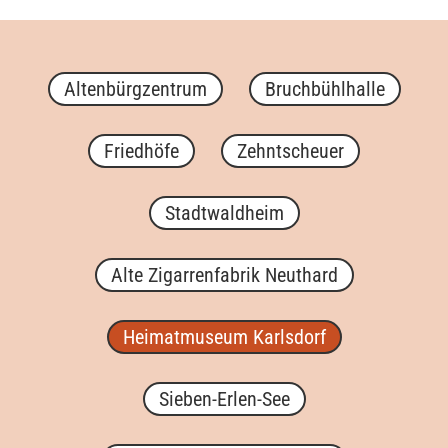
Altenbürgzentrum
Bruchbühlhalle
Friedhöfe
Zehntscheuer
Stadtwaldheim
Alte Zigarrenfabrik Neuthard
Heimatmuseum Karlsdorf
Sieben-Erlen-See