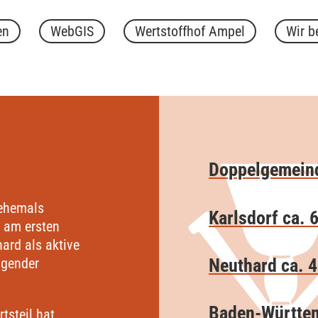
en
WebGIS
Wertstoffhof Ampel
Wir b
Doppelgemeind
 ehemals
Karlsdorf ca. 
d am ersten
ard als aktive
Neuthard ca. 
agender
Baden-Württe
rtsteil hat