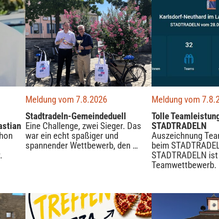
Meldung vom 7.8.2026
Meldung vom 7.8.
Stadtradeln-Gemeindeduell
Tolle Teamleistun
astian
Eine Challenge, zwei Sieger. Das
STADTRADELN
chon
war ein echt spaßiger und
Auszeichnung Te
spannender Wettbewerb, den …
beim STADTRADEL
.
STADTRADELN ist 
Teamwettbewerb.