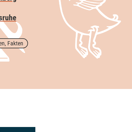
sruhe
en, Fakten