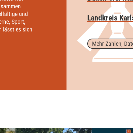
 zusammen
lfältige und
Landkreis Karl
rne, Sport,
r lässt es sich
Mehr Zahlen, Dat