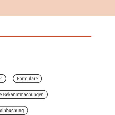
r
Formulare
he Bekanntmachungen
minbuchung