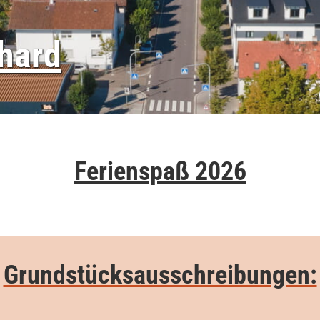
thard
thard
thard
Ferienspaß 2026
Grundstücksausschreibungen: