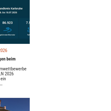
2026
gen beim
amwettbewerbe
N 2026
ein
 …