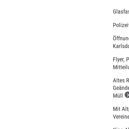
Glasfa
Polize
Öffnun
Karlsd
Flyer, 
Mitteil
Altes 
Geände
Müll
Mit Al
Verein