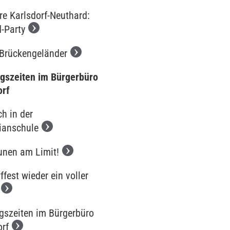
re Karlsdorf-Neuthard:
-Party
Brückengeländer
gszeiten im Bürgerbüro
orf
h in der
ianschule
nen am Limit!
ffest wieder ein voller
gszeiten im Bürgerbüro
orf