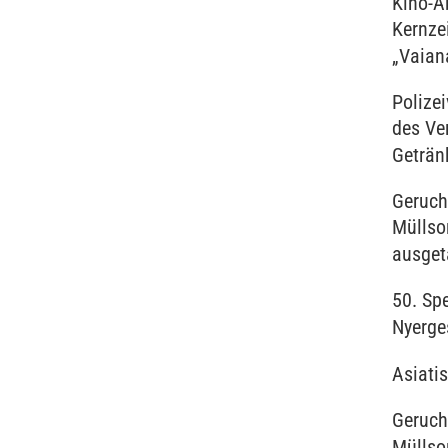
Kino-A
Kernzei
„Vaian
Polize
des Ve
Getränk
Geruch
Müllsor
ausget
50. Sp
Nyerge
Asiati
Geruch
Müllso