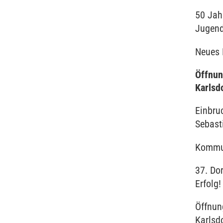
50 Jah
Jugend
Neues 
Öffnun
Karlsd
Einbruc
Sebast
Kommu
37. Dor
Erfolg!
Öffnun
Karlsd