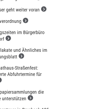
ser geht weiter voran
iverordnung
gszeiten im Bürgerbüro
orf
Plakate und Ähnliches im
ungsblatt
Rathaus-Straßenfest:
rte Abfuhrtermine für
tpapiersammlungen die
e unterstützen