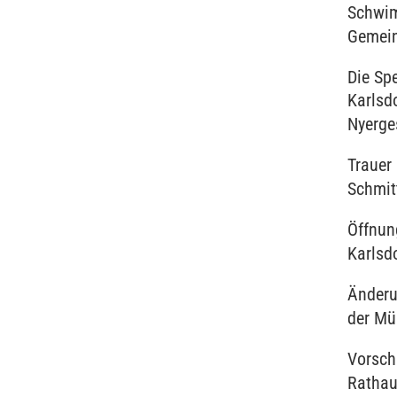
Schwim
Gemei
Die Sp
Karlsd
Nyerge
Trauer
Schmit
Öffnun
Karlsd
Änderu
der Mü
Vorscha
Rathau