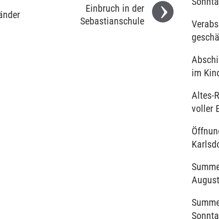
Sonnta
Einbruch in der
änder
Sebastianschule
Verabs
geschä
Abschie
im Kin
Altes-
voller 
Öffnun
Karlsd
Summer
Augus
Summer
Sonnta