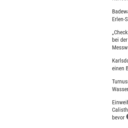
Badewa
Erlen-S
„Check
bei de
Messw
Karlsd
einen B
Turnus
Wasser
Einwei
Calist
bevor