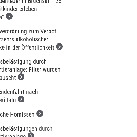
benteuer in Bruchsal: 125
tkinder erleben
a“
iverordnung zum Verbot
rzehrs alkoholischer
e in der Öffentlichkeit
sbelästigung durch
tieranlage: Filter wurden
auscht
endenfahrt nach
sújfalu
sche Hornissen
sbelästigungen durch
rtieranlage