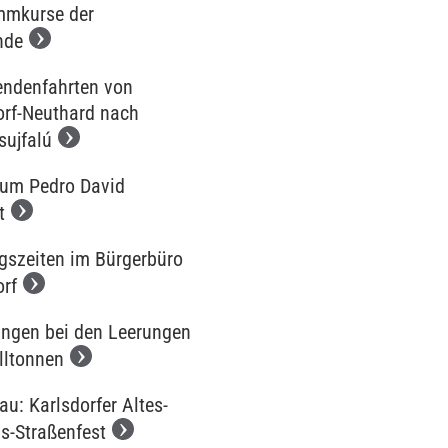
mkurse der
nde
endenfahrten von
orf-Neuthard nach
sujfalú
 um Pedro David
t
gszeiten im Bürgerbüro
orf
ngen bei den Leerungen
lltonnen
u: Karlsdorfer Altes-
s-Straßenfest