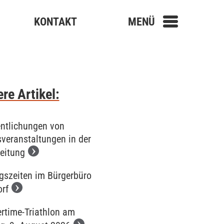
KONTAKT
MENÜ
re Artikel:
entlichungen von
sveranstaltungen in der
eitung
gszeiten im Bürgerbüro
orf
time-Triathlon am