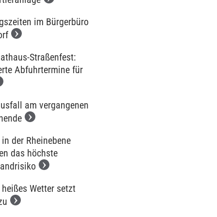
gszeiten im Bürgerbüro
orf
Rathaus-Straßenfest:
rte Abfuhrtermine für
usfall am vergangenen
nende
 in der Rheinebene
hen das höchste
andrisiko
 heißes Wetter setzt
zu