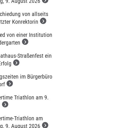
g, 9. August 2026
chiedung von allseits
tzter Konrektorin
d von einer Institution
dergarten
Rathaus-Straßenfest ein
Erfolg
gszeiten im Bürgerbüro
orf
time Triathlon am 9.
t
time-Triathlon am
g, 9. August 2026