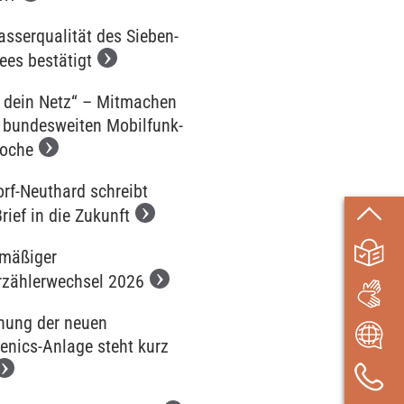
sserqualität des Sieben-
ees bestätigt
 dein Netz“ – Mitmachen
r bundesweiten Mobilfunk-
oche
orf-Neuthard schreibt
rief in die Zukunft
mäßiger
zählerwechsel 2026
hung der neuen
henics-Anlage steht kurz