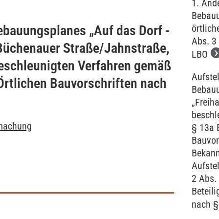
1. Ände
Bebauu
ebauungsplanes „Auf das Dorf -
örtlich
Abs. 3
Büchenauer Straße/Jahnstraße,
LBO
eschleunigten Verfahren gemäß
Aufste
Örtlichen Bauvorschriften nach
Bebau
„Freiha
beschl
tmachung
§ 13a 
Bauvor
Bekan
Aufste
2 Abs.
Beteili
nach §