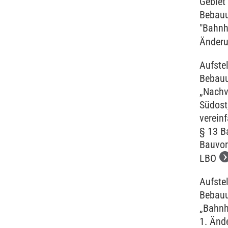
Gebiet
Bebau
"Bahnh
Änderu
Aufste
Bebau
„Nachv
Südost
verein
§ 13 B
Bauvor
LBO
Aufste
Bebau
„Bahnh
1. Änd