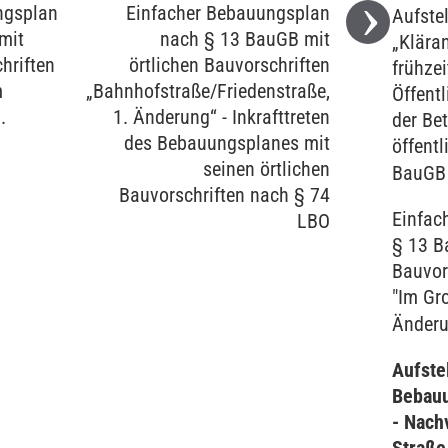
ngsplan
Einfacher Bebauungsplan
Aufste
mit
nach § 13 BauGB mit
„Klära
hriften
örtlichen Bauvorschriften
frühzei
m
„Bahnhofstraße/Friedenstraße,
Öffentl
.
1. Änderung“ - Inkrafttreten
der Bet
des Bebauungsplanes mit
öffent
seinen örtlichen
BauGB
Bauvorschriften nach § 74
Einfac
LBO
§ 13 B
Bauvor
"Im Gr
Änderu
Aufste
Bebauu
- Nach