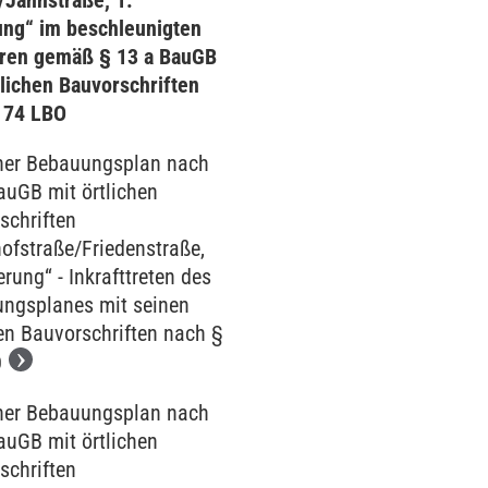
/Jahnstraße, 1.
ng“ im beschleunigten
ren gemäß § 13 a BauGB
tlichen Bauvorschriften
 74 LBO
her Bebauungsplan nach
auGB mit örtlichen
schriften
ofstraße/Friedenstraße,
rung“ - Inkrafttreten des
ngsplanes mit seinen
hen Bauvorschriften nach §
O
her Bebauungsplan nach
auGB mit örtlichen
schriften