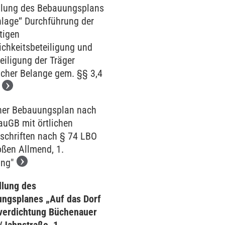
llung des Bebauungsplans
nlage‘‘ Durchführung der
tigen
ichkeitsbeteiligung und
eiligung der Träger
licher Belange gem. §§ 3,4
her Bebauungsplan nach
auGB mit örtlichen
schriften nach § 74 LBO
oßen Allmend, 1.
ng"
llung des
ngsplanes „Auf das Dorf
verdichtung Büchenauer