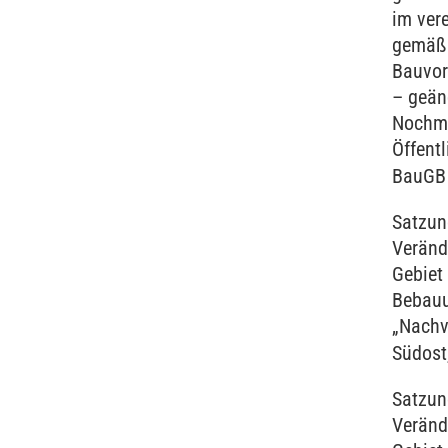
im ver
gemäß 
Bauvor
– geän
Nochma
Öffentl
BauG
Satzun
Veränd
Gebiet
Bebau
„Nachv
Südost
Satzun
Veränd