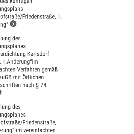
 des künftigen
ungsplans
ofstraße/Friedenstraße, 1.
ng"
llung des
ungsplanes
erdichtung Karlsdorf
, 1.Änderung“im
fachten Verfahren gemäß
auGB mit Örtlichen
schriften nach § 74
llung des
ungsplanes
ofstraße/Friedenstraße,
erung“ im vereinfachten