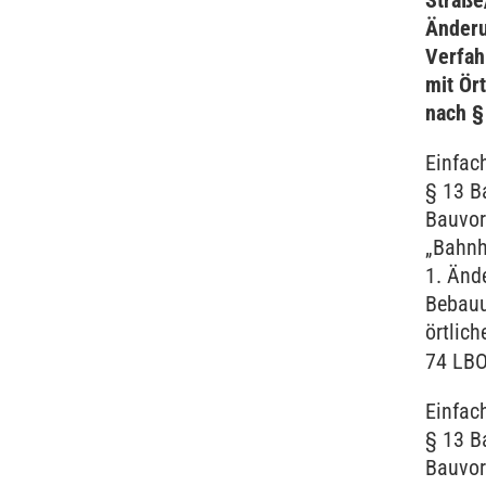
Straße
Änderu
Verfah
mit Ör
nach §
Einfac
§ 13 B
Bauvor
„Bahnh
1. Ände
Bebauu
örtlic
74 LB
Einfac
§ 13 B
Bauvor