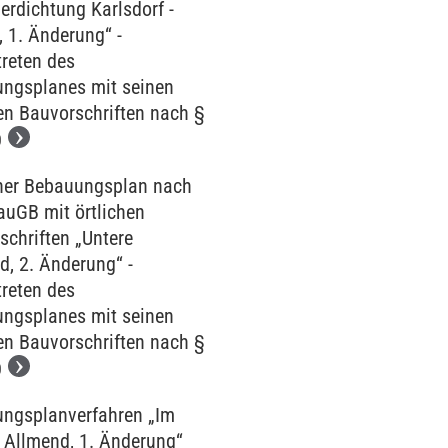
erdichtung Karlsdorf -
, 1. Änderung“ -
treten des
ngsplanes mit seinen
hen Bauvorschriften nach §
O
her Bebauungsplan nach
auGB mit örtlichen
schriften „Untere
d, 2. Änderung“ -
treten des
ngsplanes mit seinen
hen Bauvorschriften nach §
O
ngsplanverfahren „Im
 Allmend, 1. Änderung“