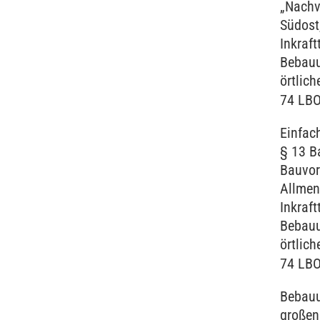
„Nachv
Südost
Inkraft
Bebauu
örtlic
74 LB
Einfac
§ 13 B
Bauvor
Allmen
Inkraft
Bebauu
örtlic
74 LB
Bebauu
großen