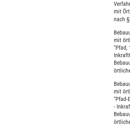
Verfah
mit Ört
nach §
Bebauu
mit ört
"Pfad, 
Inkraft
Bebauu
örtlich
Bebauu
mit ört
"Pfad-
- Inkra
Bebauu
örtlich