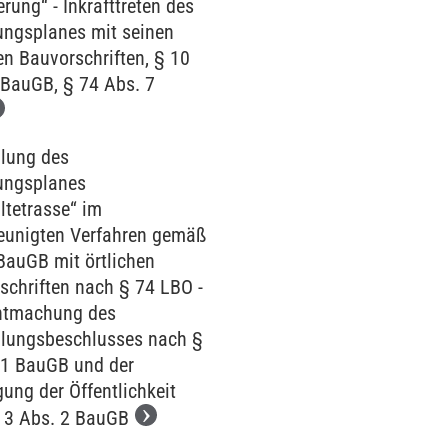
rung“ - Inkrafttreten des
ngsplanes mit seinen
en Bauvorschriften, § 10
 BauGB, § 74 Abs. 7
llung des
ungsplanes
ltetrasse“ im
eunigten Verfahren gemäß
BauGB mit örtlichen
schriften nach § 74 LBO -
ntmachung des
llungsbeschlusses nach §
 1 BauGB und der
gung der Öffentlichkeit
 3 Abs. 2 BauGB