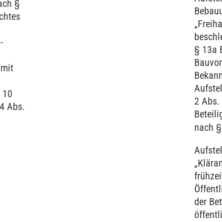
ach §
Bebau
chtes
„Freiha
beschl
-
§ 13a 
Bauvor
mit
Bekan
Aufste
§ 10
2 Abs.
4 Abs.
Beteili
nach §
Aufste
„Klära
frühzei
Öffentl
der Bet
öffent