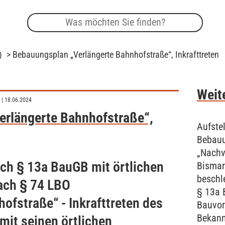
)
> Bebauungsplan „Verlängerte Bahnhofstraße“, Inkrafttreten
Weite
| 18.06.2024
erlängerte Bahnhofstraße“,
Aufste
Bebau
„Nachv
h § 13a BauGB mit örtlichen
Bismar
beschl
ach § 74 LBO
§ 13a 
ofstraße“ - Inkrafttreten des
Bauvor
Bekan
it seinen örtlichen