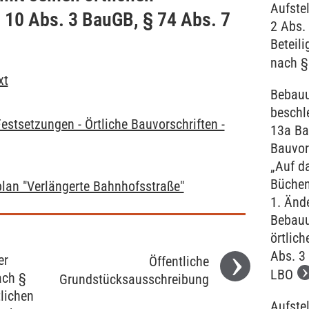
Aufste
§ 10 Abs. 3 BauGB, § 74 Abs. 7
2 Abs.
Beteili
nach §
xt
Bebauu
beschl
estsetzungen - Örtliche Bauvorschriften -
13a Ba
Bauvor
„Auf d
Büchen
an "Verlängerte Bahnhofsstraße"
1. Ände
Bebauu
örtlich
Abs. 3
er
Öffentliche
LBO
ach §
Grundstücksausschreibung
lichen
Aufste