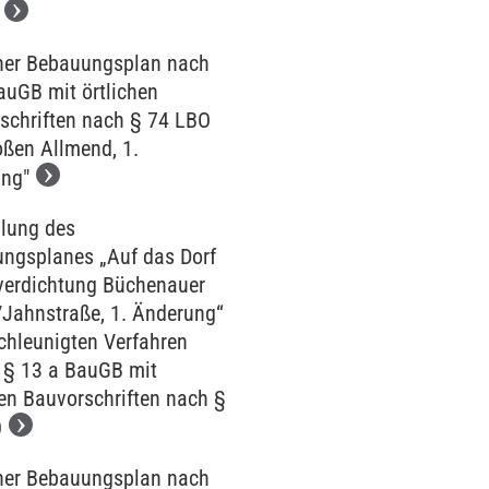
her Bebauungsplan nach
auGB mit örtlichen
schriften nach § 74 LBO
oßen Allmend, 1.
ng"
llung des
ngsplanes „Auf das Dorf
verdichtung Büchenauer
/Jahnstraße, 1. Änderung“
chleunigten Verfahren
§ 13 a BauGB mit
hen Bauvorschriften nach §
O
her Bebauungsplan nach