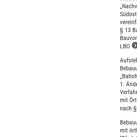
„Nachv
Südost
verein
§ 13 B
Bauvor
LBO
Aufste
Bebau
„Bahnh
1. Änd
Verfah
mit Ört
nach §
Bebauu
mit ört