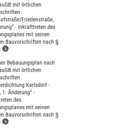
auGB mit örtlichen
schriften
ofstraße/Friedenstraße,
rung“ - Inkrafttreten des
ngsplanes mit seinen
hen Bauvorschriften nach §
O
her Bebauungsplan nach
auGB mit örtlichen
schriften
erdichtung Karlsdorf -
, 1. Änderung“ -
treten des
ngsplanes mit seinen
hen Bauvorschriften nach §
O