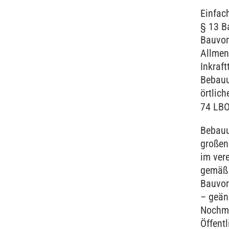
Einfac
§ 13 B
Bauvor
Allmen
Inkraft
Bebauu
örtlic
74 LB
Bebauu
großen
im ver
gemäß 
Bauvor
– geän
Nochma
Öffentl