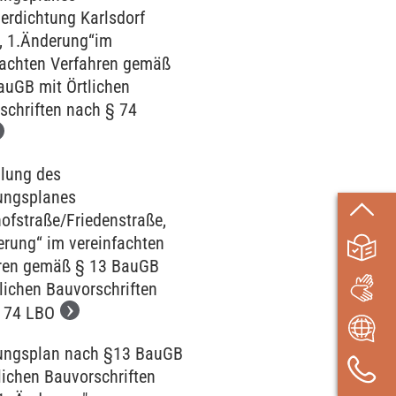
erdichtung Karlsdorf
, 1.Änderung“im
fachten Verfahren gemäß
auGB mit Örtlichen
schriften nach § 74
llung des
ungsplanes
ofstraße/Friedenstraße,
erung“ im vereinfachten
ren gemäß § 13 BauGB
lichen Bauvorschriften
 74 LBO
ngsplan nach §13 BauGB
lichen Bauvorschriften