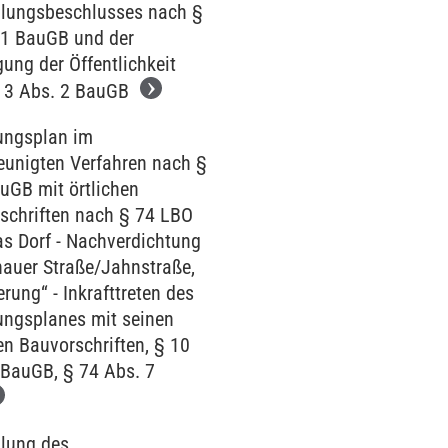
llungsbeschlusses nach §
 1 BauGB und der
gung der Öffentlichkeit
 3 Abs. 2 BauGB
ngsplan im
eunigten Verfahren nach §
uGB mit örtlichen
schriften nach § 74 LBO
as Dorf - Nachverdichtung
auer Straße/Jahnstraße,
rung“ - Inkrafttreten des
ngsplanes mit seinen
en Bauvorschriften, § 10
 BauGB, § 74 Abs. 7
llung des