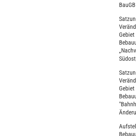
BauG
Satzun
Veränd
Gebiet
Bebau
„Nachv
Südost
Satzun
Veränd
Gebiet
Bebau
"Bahnh
Änderu
Aufste
Bebau