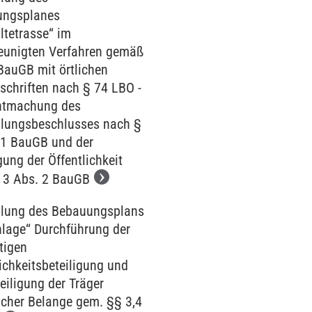
ungsplanes
ltetrasse“ im
eunigten Verfahren gemäß
BauGB mit örtlichen
schriften nach § 74 LBO -
ntmachung des
llungsbeschlusses nach §
 1 BauGB und der
gung der Öffentlichkeit
 3 Abs. 2 BauGB
llung des Bebauungsplans
nlage‘‘ Durchführung der
tigen
ichkeitsbeteiligung und
eiligung der Träger
licher Belange gem. §§ 3,4