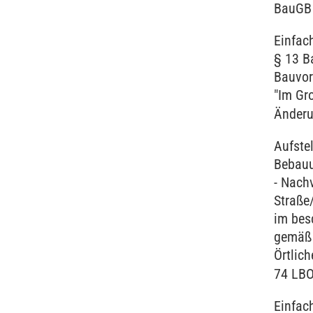
BauGB
Einfac
§ 13 B
Bauvor
"Im Gr
Änderu
Aufste
Bebauu
- Nach
Straße
im bes
gemäß 
Örtlic
74 LB
Einfac