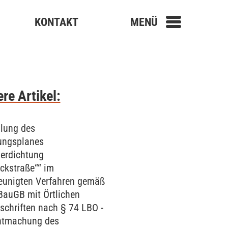
KONTAKT
MENÜ
re Artikel:
llung des
ungsplanes
erdichtung
ckstraße““ im
eunigten Verfahren gemäß
BauGB mit Örtlichen
schriften nach § 74 LBO -
ntmachung des