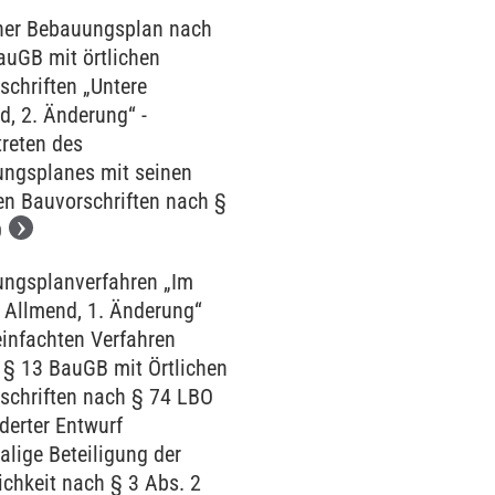
her Bebauungsplan nach
auGB mit örtlichen
schriften „Untere
d, 2. Änderung“ -
treten des
ngsplanes mit seinen
hen Bauvorschriften nach §
O
ngsplanverfahren „Im
 Allmend, 1. Änderung“
einfachten Verfahren
§ 13 BauGB mit Örtlichen
schriften nach § 74 LBO
derter Entwurf
lige Beteiligung der
ichkeit nach § 3 Abs. 2