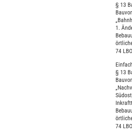
§ 13 B
Bauvor
„Bahnh
1. Ände
Bebauu
örtlic
74 LB
Einfac
§ 13 B
Bauvor
„Nachv
Südost
Inkraft
Bebauu
örtlic
74 LB