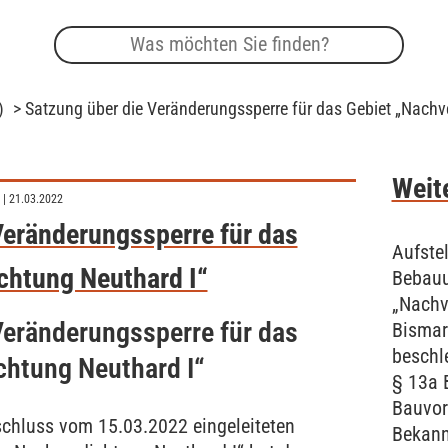
)
> Satzung über die Veränderungssperre für das Gebiet „Nachv
Weite
| 21.03.2022
Veränderungssperre für das
Aufste
chtung Neuthard I“
Bebau
„Nachv
Veränderungssperre für das
Bismar
beschl
chtung Neuthard I“
§ 13a 
Bauvor
schluss vom 15.03.2022 eingeleiteten
Bekan