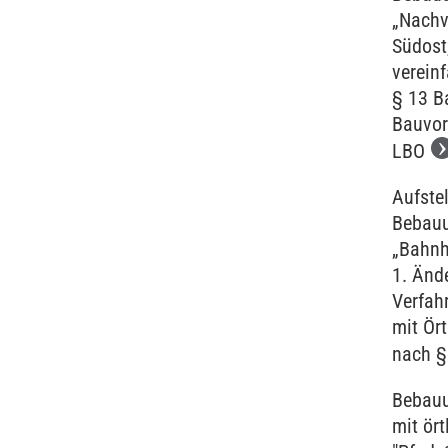
„Nachv
Südost
verein
§ 13 B
Bauvor
LBO
Aufste
Bebau
„Bahnh
1. Änd
Verfah
mit Ört
nach §
Bebauu
mit ört