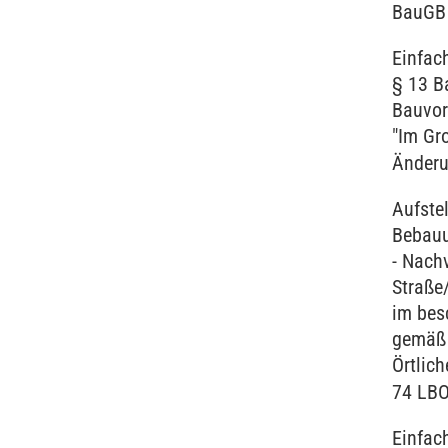
BauGB
Einfac
§ 13 B
Bauvor
"Im Gr
Änderu
Aufste
Bebauu
- Nach
Straße
im bes
gemäß 
Örtlic
74 LB
Einfac