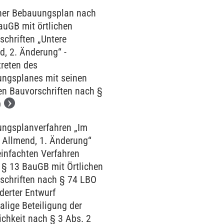
her Bebauungsplan nach
auGB mit örtlichen
schriften „Untere
d, 2. Änderung“ -
treten des
ngsplanes mit seinen
hen Bauvorschriften nach §
O
ngsplanverfahren „Im
 Allmend, 1. Änderung“
einfachten Verfahren
§ 13 BauGB mit Örtlichen
schriften nach § 74 LBO
derter Entwurf
lige Beteiligung der
ichkeit nach § 3 Abs. 2