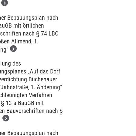
her Bebauungsplan nach
auGB mit örtlichen
schriften nach § 74 LBO
oßen Allmend, 1.
ng"
llung des
ngsplanes „Auf das Dorf
verdichtung Büchenauer
/Jahnstraße, 1. Änderung“
chleunigten Verfahren
§ 13 a BauGB mit
hen Bauvorschriften nach §
O
her Bebauungsplan nach