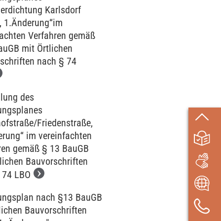
erdichtung Karlsdorf
, 1.Änderung“im
fachten Verfahren gemäß
auGB mit Örtlichen
schriften nach § 74
llung des
ungsplanes
ofstraße/Friedenstraße,
erung“ im vereinfachten
ren gemäß § 13 BauGB
lichen Bauvorschriften
 74 LBO
ngsplan nach §13 BauGB
lichen Bauvorschriften