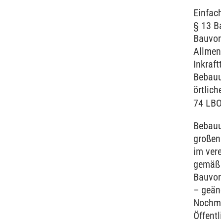
Einfac
§ 13 B
Bauvor
Allmen
Inkraft
Bebauu
örtlic
74 LB
Bebauu
großen
im ver
gemäß 
Bauvor
– geän
Nochma
Öffentl