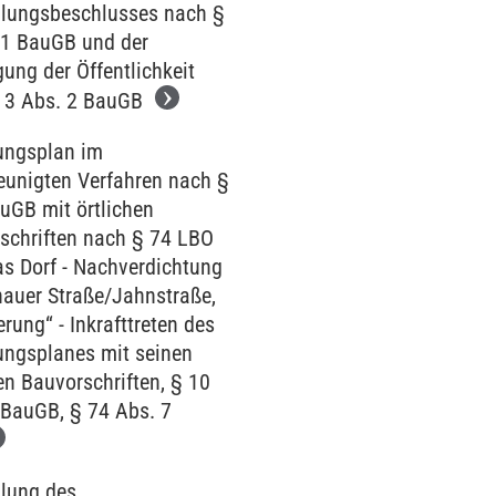
llungsbeschlusses nach §
 1 BauGB und der
gung der Öffentlichkeit
 3 Abs. 2 BauGB
ngsplan im
eunigten Verfahren nach §
uGB mit örtlichen
schriften nach § 74 LBO
as Dorf - Nachverdichtung
auer Straße/Jahnstraße,
rung“ - Inkrafttreten des
ngsplanes mit seinen
en Bauvorschriften, § 10
 BauGB, § 74 Abs. 7
llung des