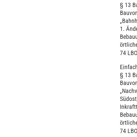
§ 13 B
Bauvor
„Bahnh
1. Ände
Bebauu
örtlic
74 LB
Einfac
§ 13 B
Bauvor
„Nachv
Südost
Inkraft
Bebauu
örtlic
74 LB