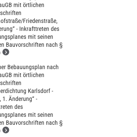
auGB mit örtlichen
schriften
ofstraße/Friedenstraße,
rung“ - Inkrafttreten des
ngsplanes mit seinen
hen Bauvorschriften nach §
O
her Bebauungsplan nach
auGB mit örtlichen
schriften
erdichtung Karlsdorf -
, 1. Änderung“ -
treten des
ngsplanes mit seinen
hen Bauvorschriften nach §
O