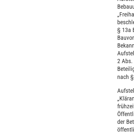
Bebau
„Freiha
beschl
§ 13a 
Bauvor
Bekan
Aufste
2 Abs.
Beteili
nach §
Aufste
„Klära
frühzei
Öffentl
der Bet
öffent