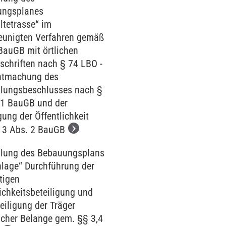
ungsplanes
ltetrasse“ im
eunigten Verfahren gemäß
BauGB mit örtlichen
schriften nach § 74 LBO -
ntmachung des
llungsbeschlusses nach §
 1 BauGB und der
gung der Öffentlichkeit
 3 Abs. 2 BauGB
llung des Bebauungsplans
nlage‘‘ Durchführung der
tigen
ichkeitsbeteiligung und
eiligung der Träger
licher Belange gem. §§ 3,4