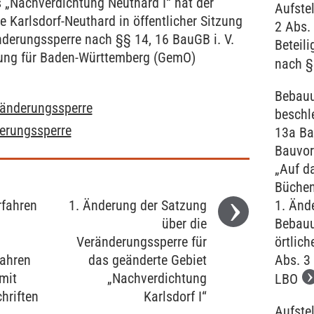
„Nachverdichtung Neuthard I“ hat der
Aufste
Karlsdorf-Neuthard in öffentlicher Sitzung
2 Abs.
derungssperre nach §§ 14, 16 BauGB i. V.
Beteili
ung für Baden-Württemberg (GemO)
nach §
Bebauu
ränderungssperre
beschl
erungssperre
13a Ba
Bauvor
„Auf d
Büchen
fahren
1. Änderung der Satzung
1. Ände
über die
Bebauu
Veränderungssperre für
örtlich
fahren
das geänderte Gebiet
Abs. 3
mit
„Nachverdichtung
LBO
hriften
Karlsdorf I“
Aufste