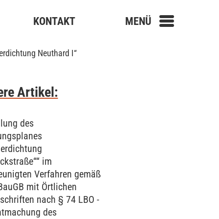
KONTAKT
MENÜ
erdichtung Neuthard I“
re Artikel:
llung des
ungsplanes
erdichtung
ckstraße““ im
eunigten Verfahren gemäß
BauGB mit Örtlichen
schriften nach § 74 LBO -
ntmachung des