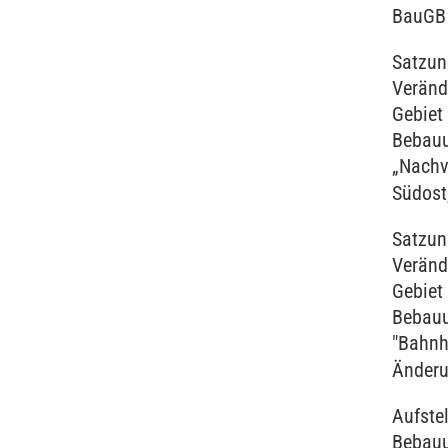
BauG
Satzun
Veränd
Gebiet
Bebau
„Nachv
Südost
Satzun
Veränd
Gebiet
Bebau
"Bahnh
Änderu
Aufste
Bebau