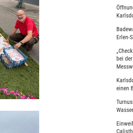
Öffnun
Karlsd
Badewa
Erlen-S
„Check
bei de
Messw
Karlsd
einen B
Turnus
Wasser
Einwei
Calist