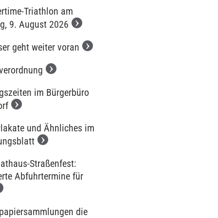
time-Triathlon am
g, 9. August 2026
ser geht weiter voran
iverordnung
gszeiten im Bürgerbüro
orf
Plakate und Ähnliches im
ungsblatt
Rathaus-Straßenfest:
rte Abfuhrtermine für
tpapiersammlungen die