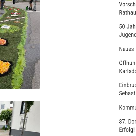
Vorscha
Rathau
50 Jah
Jugend
Neues 
Öffnun
Karlsd
Einbruc
Sebast
Kommu
37. Dor
Erfolg!