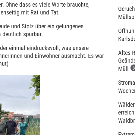
r. Ohne dass es viele Worte brauchte,
Geruch
enseitig mit Rat und Tat.
Müllso
eude und Stolz über ein gelungenes
Öffnun
 deutlich spürbar.
Karlsd
eder einmal eindrucksvoll, was unsere
Altes 
hnerinnen und Einwohner ausmacht. Es war
Geände
(hut)
Müll
Stroma
Woche
Wälder
erreic
Waldbr
Extrem