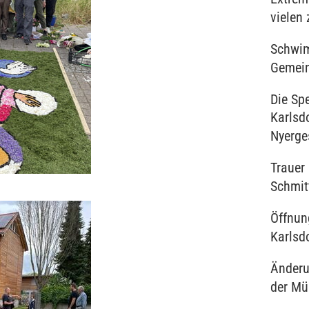
vielen 
Schwim
Gemei
Die Sp
Karlsd
Nyerge
Trauer
Schmit
Öffnun
Karlsd
Änderu
der Mü