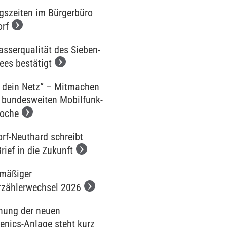
gszeiten im Bürgerbüro
orf
sserqualität des Sieben-
ees bestätigt
 dein Netz“ – Mitmachen
r bundesweiten Mobilfunk-
oche
orf-Neuthard schreibt
rief in die Zukunft
mäßiger
zählerwechsel 2026
hung der neuen
henics-Anlage steht kurz