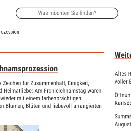
rozession
Weite
ichnamsprozession
Altes-
voller 
s Zeichen für Zusammenhalt, Einigkeit,
nd Heimatliebe: Am Fronleichnamstag waren
Öffnun
 wieder mit einem farbenprächtigen
Karlsd
n Blumen, Blüten und liebevoll arrangierten
Summer
Augus