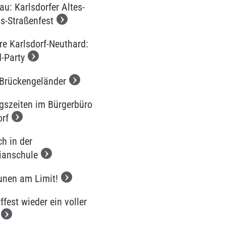
u: Karlsdorfer Altes-
s-Straßenfest
re Karlsdorf-Neuthard:
-Party
Brückengeländer
gszeiten im Bürgerbüro
orf
h in der
ianschule
nen am Limit!
ffest wieder ein voller