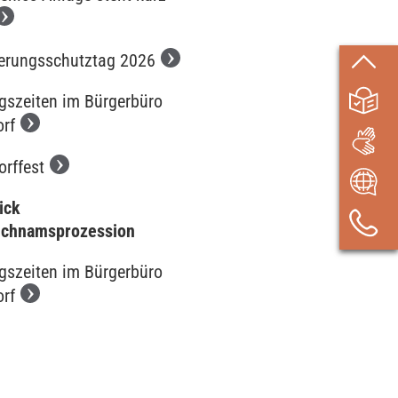
erungsschutztag 2026
gszeiten im Bürgerbüro
orf
orffest
ick
ichnamsprozession
gszeiten im Bürgerbüro
orf