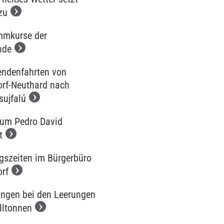
zu
mkurse der
nde
endenfahrten von
orf-Neuthard nach
sujfalú
 um Pedro David
t
gszeiten im Bürgerbüro
orf
ngen bei den Leerungen
lltonnen