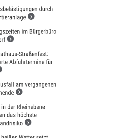
sbelästigungen durch
rtieranlage
gszeiten im Bürgerbüro
orf
Rathaus-Straßenfest:
rte Abfuhrtermine für
usfall am vergangenen
nende
 in der Rheinebene
hen das höchste
andrisiko
 heißes Wetter setzt