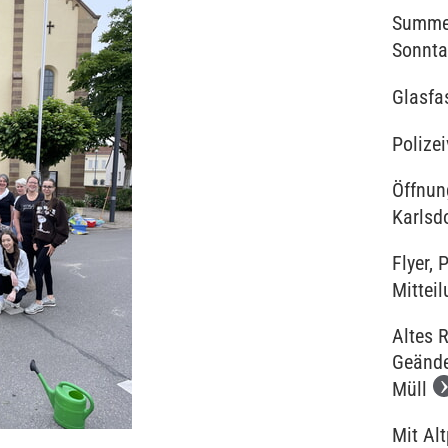
Summer
Sonnta
Glasfa
Polize
Öffnun
Karlsd
Flyer, 
Mitteil
Altes 
Geände
Müll
Mit Al