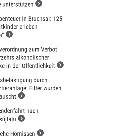
e unterstützen
benteuer in Bruchsal: 125
tkinder erleben
a“
iverordnung zum Verbot
rzehrs alkoholischer
e in der Öffentlichkeit
sbelästigung durch
tieranlage: Filter wurden
auscht
endenfahrt nach
sújfalu
sche Hornissen