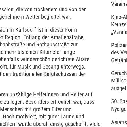
Verein
zession, die von trockenem und von den
genehmem Wetter begleitet war.
Kino-A
Kernzei
on in Karlsdorf ist in dieser Form
„Vaian
en Region. Entlang der Amalienstraße,
lbachstraße und Rathausstraße zur
Polize
die mehr als einen Kilometer lange
des Ve
ebenfalls wunderschön gerichtete Altäre
Getränk
cht, für Musik und Gesang unterwegs.
Geruch
 den traditionellen Salutschüssen der
Müllsor
ausget
en unzählige Helferinnen und Helfer auf
50. Sp
e zu legen. Besonders erfreulich war, dass
Nyerge
e Menschen mit großem Eifer und
 Hoch motiviert, mit guter Laune und
Asiati
sichtern wurde überall emsig geschafft. Viele